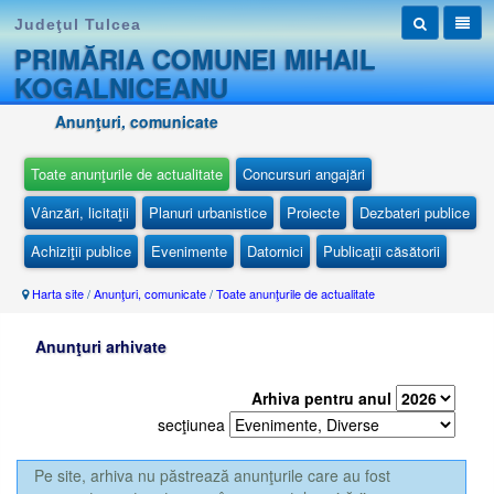
Judeţul Tulcea
PRIMĂRIA COMUNEI MIHAIL
KOGALNICEANU
Anunţuri, comunicate
Toate anunţurile de actualitate
Concursuri angajări
Vânzări, licitaţii
Planuri urbanistice
Proiecte
Dezbateri publice
Achiziţii publice
Evenimente
Datornici
Publicaţii căsătorii
Harta site
/
Anunţuri, comunicate
/
Toate anunţurile de actualitate
Anunţuri arhivate
Arhiva pentru anul
secţiunea
Pe site, arhiva nu păstrează anunţurile care au fost