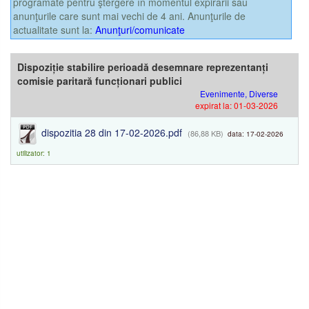
programate pentru ştergere în momentul expirării sau
anunţurile care sunt mai vechi de 4 ani. Anunţurile de
actualitate sunt la:
Anunţuri/comunicate
Dispoziție stabilire perioadă desemnare reprezentanți
comisie paritară funcționari publici
Evenimente, Diverse
expirat la: 01-03-2026
dispozitia 28 din 17-02-2026.pdf
(86,88 KB)
data: 17-02-2026
utilizator: 1