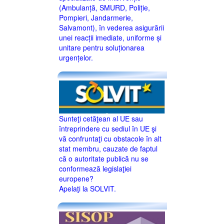
(Ambulanță, SMURD, Poliție,
Pompieri, Jandarmerie,
Salvamont), în vederea asigurării
unei reacții imediate, uniforme și
unitare pentru soluționarea
urgențelor.
Sunteţi cetăţean al UE sau
întreprindere cu sediul în UE şi
vă confruntaţi cu obstacole în alt
stat membru, cauzate de faptul
că o autoritate publică nu se
conformează legislaţiei
europene?
Apelaţi la SOLVIT.