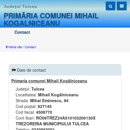
Judeţul Tulcea
PRIMĂRIA COMUNEI MIHAIL
KOGALNICEANU
Contact
Harta site
/
Contact
Date de contact
Primaria comunei Mihail Kogălniceanu
Judeţul:
Tulcea
Localitatea:
Mihail Kogălniceanu
Strada:
Mihai Eminescu, 94
Cod poştal:
827145
Cod fiscal:
4508770
Cont Iban:
RO09TREZ24A510103200130X
TREZORERIA MUNICIPIULUI TULCEA
Telefon:
0240563001