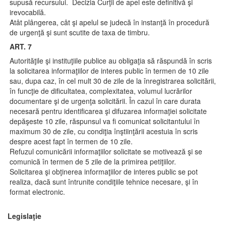
supusă recursului. Decizia Curţii de apel este definitivă şi
irevocabilă.
Atât plângerea, cât şi apelul se judecă în instanţă în procedură
de urgenţă şi sunt scutite de taxa de timbru.
ART. 7
Autorităţile şi instituţiile publice au obligaţia să răspundă în scris
la solicitarea informaţiilor de interes public în termen de 10 zile
sau, dupa caz, în cel mult 30 de zile de la înregistrarea solicitării,
în funcţie de dificultatea, complexitatea, volumul lucrărilor
documentare şi de urgenţa solicitării. În cazul în care durata
necesară pentru identificarea şi difuzarea informaţiei solicitate
depăşeste 10 zile, răspunsul va fi comunicat solicitantului în
maximum 30 de zile, cu condiţia înştiinţării acestuia în scris
despre acest fapt în termen de 10 zile.
Refuzul comunicării informaţiilor solicitate se motivează şi se
comunică în termen de 5 zile de la primirea petiţiilor.
Solicitarea şi obţinerea informaţiilor de interes public se pot
realiza, dacă sunt întrunite condiţiile tehnice necesare, şi în
format electronic.
Legislaţie