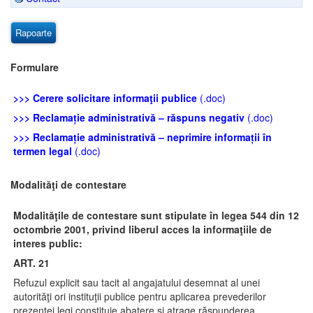
Rapoarte
Formulare
>>> Cerere solicitare informaţii publice
(.doc)
>>> Reclamație administrativă – răspuns negativ
(.doc)
>>> Reclamație administrativă – neprimire informații în
termen legal
(.doc)
Modalităţi de contestare
Modalităţile de contestare sunt stipulate în legea 544 din 12
octombrie 2001, privind liberul acces la informaţiile de
interes public:
ART. 21
Refuzul explicit sau tacit al angajatului desemnat al unei
autorităţi ori instituţii publice pentru aplicarea prevederilor
prezentei legi constituie abatere şi atrage răspunderea