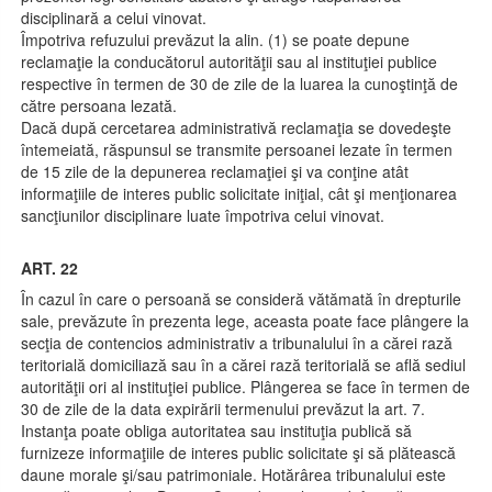
disciplinară a celui vinovat.
Împotriva refuzului prevăzut la alin. (1) se poate depune
reclamaţie la conducătorul autorităţii sau al instituţiei publice
respective în termen de 30 de zile de la luarea la cunoştinţă de
către persoana lezată.
Dacă după cercetarea administrativă reclamaţia se dovedeşte
întemeiată, răspunsul se transmite persoanei lezate în termen
de 15 zile de la depunerea reclamaţiei şi va conţine atât
informaţiile de interes public solicitate iniţial, cât şi menţionarea
sancţiunilor disciplinare luate împotriva celui vinovat.
ART. 22
În cazul în care o persoană se consideră vătămată în drepturile
sale, prevăzute în prezenta lege, aceasta poate face plângere la
secţia de contencios administrativ a tribunalului în a cărei rază
teritorială domiciliază sau în a cărei rază teritorială se află sediul
autorităţii ori al instituţiei publice. Plângerea se face în termen de
30 de zile de la data expirării termenului prevăzut la art. 7.
Instanţa poate obliga autoritatea sau instituţia publică să
furnizeze informaţiile de interes public solicitate şi să plătească
daune morale şi/sau patrimoniale. Hotărârea tribunalului este