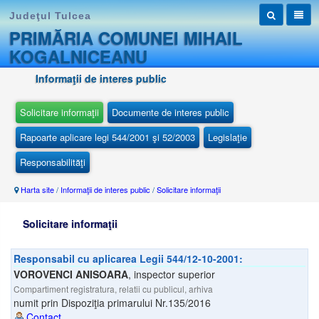
Judeţul Tulcea
PRIMĂRIA COMUNEI MIHAIL
KOGALNICEANU
Informaţii de interes public
Solicitare informaţii
Documente de interes public
Rapoarte aplicare legi 544/2001 şi 52/2003
Legislaţie
Responsabilităţi
Harta site
/
Informaţii de interes public
/
Solicitare informaţii
Solicitare informaţii
Responsabil cu aplicarea Legii 544/12-10-2001:
VOROVENCI ANISOARA
,
inspector superior
Compartiment registratura, relatii cu publicul, arhiva
numit prin Dispoziţia primarului Nr.135/2016
Contact