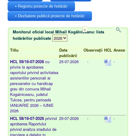
• Registru proiecte de hotărâri
• Dezbatere publică proiecte de hotărâri
Monitorul oficial local Mihail Kogălniceanu: lista
hotărârilor publicate
Titlu
Data
Observaţii
HCL
Anexe
publicării
HCL 59/16-07-2026
cu
25-07-2026
-
-
privire la aprobarea
raportului privind activitatea
asistentilor personali ai
persoanelor cu handicap
grav din comuna Mihail
Kogalniceanu, judetul
Tulcea, pentru perioada
IANUARIE 2026 – IUNIE
2026
HCL 58/16-07-2026
privind
25-07-2026
-
-
aprobarea Raportului
privind analiza stadiului de
inscriere a datelor in