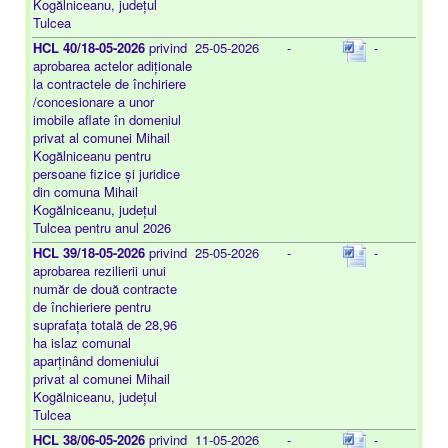
Kogălniceanu, județul
Tulcea
HCL 40/18-05-2026
privind
25-05-2026
-
-
aprobarea actelor adiționale
la contractele de închiriere
/concesionare a unor
imobile aflate în domeniul
privat al comunei Mihail
Kogălniceanu pentru
persoane fizice și juridice
din comuna Mihail
Kogălniceanu, județul
Tulcea pentru anul 2026
HCL 39/18-05-2026
privind
25-05-2026
-
-
aprobarea rezilierii unui
număr de două contracte
de închieriere pentru
suprafața totală de 28,96
ha islaz comunal
aparținând domeniului
privat al comunei Mihail
Kogălniceanu, județul
Tulcea
HCL 38/06-05-2026
privind
11-05-2026
-
-