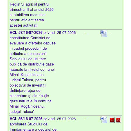
Registrul agricol pentru
trimestrul II al anului 2026
si stabilirea masurilor
pentru eficientizarea
acestei activitati
HCL 57/16-07-2026
privind
25-07-2026
-
-
constituirea Comisiei de
evaluare a ofertelor depuse
in cadrul procedurii de
atribuire a concesiunii
Serviciului de utilitate
publică de distribuție gaze
naturale la nivelul comunei
Mihail Kogălniceanu,
județul Tulcea, pentru
obiectivul de investiții
„Înființare rețea de
alimentare şi distribuție
gaze naturale în comuna
Mihail Kogălniceanu,
județul Tulcea”
HCL 56/16-07-2026
privind
25-07-2026
-
aprobarea Studiului de
Fundamentare a deciziei de