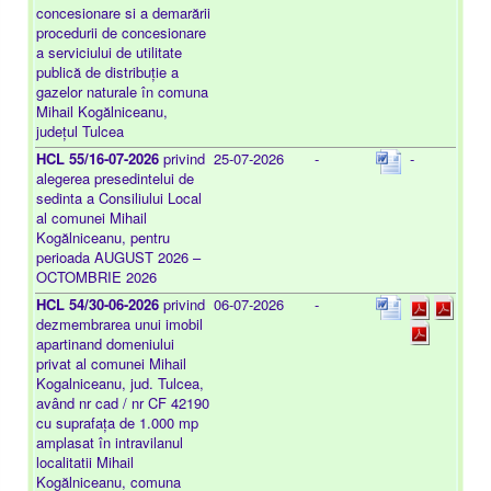
concesionare si a demarării
procedurii de concesionare
a serviciului de utilitate
publică de distribuție a
gazelor naturale în comuna
Mihail Kogălniceanu,
județul Tulcea
HCL 55/16-07-2026
privind
25-07-2026
-
-
alegerea presedintelui de
sedinta a Consiliului Local
al comunei Mihail
Kogălniceanu, pentru
perioada AUGUST 2026 –
OCTOMBRIE 2026
HCL 54/30-06-2026
privind
06-07-2026
-
dezmembrarea unui imobil
apartinand domeniului
privat al comunei Mihail
Kogalniceanu, jud. Tulcea,
având nr cad / nr CF 42190
cu suprafața de 1.000 mp
amplasat în intravilanul
localitatii Mihail
Kogălniceanu, comuna