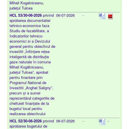
Mihail Kogalniceanu,
județul Tulcea
HCL 53/30-06-2026
privind
06-07-2026
-
aprobarea documentatiei
tehnico-economice faza
Studiu de fezabilitate, a
Indicatorilor tehnico-
economici si a Devizului
general pentru obiectivul de
investitii „Înființare rețea
inteligentă de distribuție
gaze naturale în comuna
Mihail Kogălniceanu,
județul Tulcea”, aprobat
pentru finantare prin
Programul National de
Investitii „Anghel Saligny”,
precum și a sumei
reprezentând categoriile de
cheltuieli finanțate de la
bugetul local pentru
realizarea obiectivului
HCL 52/30-06-2026
privind
06-07-2026
-
-
aprobarea bugetului de