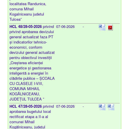
localitatea Randunica,
comuna Mihail
Kogalniceanu judetul
Tulcea”
HCL 48/28-05-2026
privind
07-06-2026
-
privind aprobarea devizului
general actualizat faza PT
și indicatorilor tehnico-
economici, conform
devizului general actualizat
pentru obiectivul investiții
„Creșterea eficienței
energetice și gestionarea
inteligentă a energiei în
clădirile publice – ȘCOALA
CU CLASELE I-VIII,
COMUNA MIHAIL
KOGĂLNICEANU,
JUDEȚUL TULCEA ”
HCL 47/28-05-2026
privind
07-06-2026
-
aprobarea bugetului local
rectificat etapa a II-a al
comunei Mihail
Kogălniceanu, județul