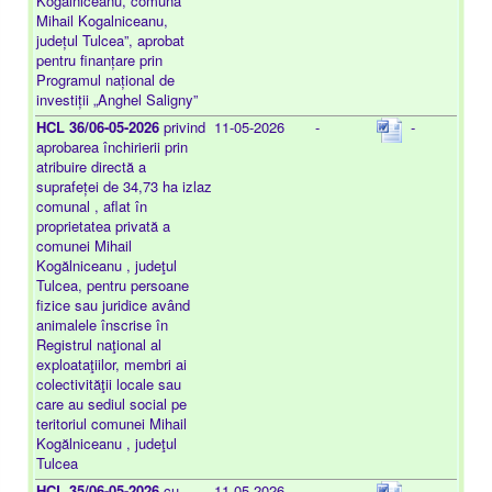
Kogalniceanu, comuna
Mihail Kogalniceanu,
județul Tulcea”, aprobat
pentru finanțare prin
Programul național de
investiții „Anghel Saligny”
HCL 36/06-05-2026
privind
11-05-2026
-
-
aprobarea închirierii prin
atribuire directă a
suprafeței de 34,73 ha izlaz
comunal , aflat în
proprietatea privată a
comunei Mihail
Kogălniceanu , judeţul
Tulcea, pentru persoane
fizice sau juridice având
animalele înscrise în
Registrul naţional al
exploataţiilor, membri ai
colectivităţii locale sau
care au sediul social pe
teritoriul comunei Mihail
Kogălniceanu , judeţul
Tulcea
HCL 35/06-05-2026
cu
11-05-2026
-
-