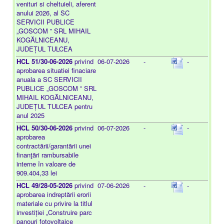
venituri si cheltuieli, aferent
anului 2026, al SC
SERVICII PUBLICE
„GOSCOM ” SRL MIHAIL
KOGĂLNICEANU,
JUDEȚUL TULCEA
HCL 51/30-06-2026
privind
06-07-2026
-
-
aprobarea situatiei finaciare
anuala a SC SERVICII
PUBLICE „GOSCOM ” SRL
MIHAIL KOGĂLNICEANU,
JUDEȚUL TULCEA pentru
anul 2025
HCL 50/30-06-2026
privind
06-07-2026
-
-
aprobarea
contractării/garantării unei
finanţări rambursabile
interne în valoare de
909.404,33 lei
HCL 49/28-05-2026
privind
07-06-2026
-
-
aprobarea indreptării erorii
materiale cu privire la titlul
investiției „Construire parc
panouri fotovoltaice