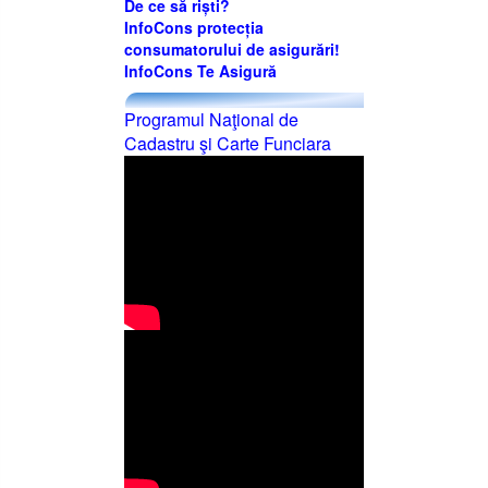
De ce să riști?
InfoCons protecția
consumatorului de asigurări!
InfoCons Te Asigură
Programul Naţional de
Cadastru şi Carte Funciara