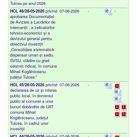
Tulcea pe anul 2026
HCL 46/28-05-2026
privind
07-06-2026
-
-
aprobarea Documentației
de Avizare a Lucrărilor de
Intervenții , a indicatorilor
tehnico-economici și a
devizului general pentru
obiectivul investiții
„Consolidare sistematică
dispensar uman și sediu
SVSU, clădire cu grad
seismic ridicat, în comuna
Mihail Kogălniceanu,
județul Tulcea ”
HCL 45/28-05-2026
privind
07-06-2026
-
declararea de uz şi interes
public local, în domeniul
public al comunei a unor
bunuri dobândite de UAT
comuna Mihail
Kogălniceanu, județul
Tulcea, în cadrul unor
investiţii
HCL 44/28-05-2026
privind
07-06-2026
-