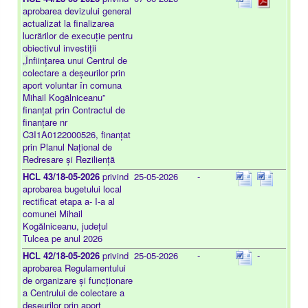
aprobarea devizului general
actualizat la finalizarea
lucrărilor de execuție pentru
obiectivul investiții
„Înființarea unui Centrul de
colectare a deșeurilor prin
aport voluntar în comuna
Mihail Kogălniceanu”
finanțat prin Contractul de
finanțare nr
C3I1A0122000526, finanțat
prin Planul Național de
Redresare și Reziliență
HCL 43/18-05-2026
privind
25-05-2026
-
aprobarea bugetului local
rectificat etapa a- I-a al
comunei Mihail
Kogălniceanu, județul
Tulcea pe anul 2026
HCL 42/18-05-2026
privind
25-05-2026
-
-
aprobarea Regulamentului
de organizare și funcționare
a Centrului de colectare a
deșeurilor prin aport