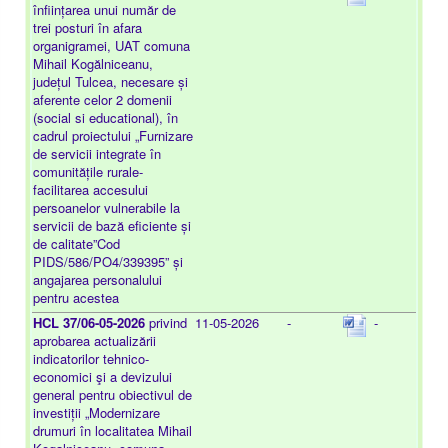
înființarea unui număr de
trei posturi în afara
organigramei, UAT comuna
Mihail Kogălniceanu,
județul Tulcea, necesare și
aferente celor 2 domenii
(social si educational), în
cadrul proiectului „Furnizare
de servicii integrate în
comunitățile rurale-
facilitarea accesului
persoanelor vulnerabile la
servicii de bază eficiente și
de calitate”Cod
PIDS/586/PO4/339395” și
angajarea personalului
pentru acestea
HCL 37/06-05-2026
privind
11-05-2026
-
-
aprobarea actualizării
indicatorilor tehnico-
economici şi a devizului
general pentru obiectivul de
investiții „Modernizare
drumuri în localitatea Mihail