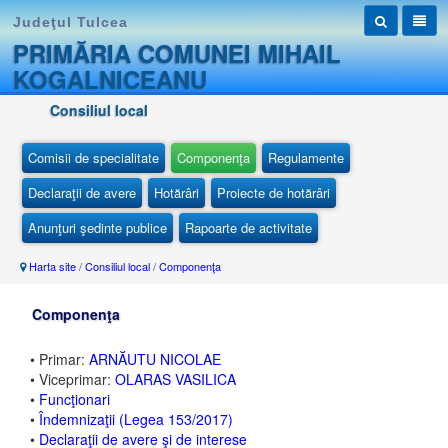
Judeţul Tulcea
PRIMĂRIA COMUNEI MIHAIL
KOGALNICEANU
Consiliul local
Comisii de specialitate
Componenţa
Regulamente
Declaraţii de avere
Hotărâri
Proiecte de hotărâri
Anunţuri şedinte publice
Rapoarte de activitate
Harta site
/
Consiliul local
/
Componenţa
Componenţa
• Primar:
ARNĂUTU NICOLAE
• Viceprimar:
OLARAS VASILICA
•
Funcţionari
•
Îndemnizaţii (Legea 153/2017)
•
Declaraţii de avere şi de interese