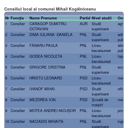
Consiliul local al comunei Mihail Kogălniceanu
Nr
Funcţia
Nume Prenume
Partid
Nivel studii
Ocupa
1
Consilier
CARAGOP DUMITRU-
AUR
Studii
agrico
OCTAVIAN
superioare
2
Consilier
DIMA IULIANA -DANIELA
PNL
Studii
admini
superioare
public
3
Consilier
FÂNARU PAULA
PNL
Liceu-
alimne
bacalaureat
public
4
Consilier
GODEA NICOLETA
PNL
Liceu-
topogr
bacalaureat
5
Consilier
GRIGORE CRISTINA
PNL
Studii
econo
superioare
6
Consilier
HRISTU LEONARD
PSD
Liceu-
mecan
bacalaureat
7
Consilier
IVANOF MIHAI
PSD
Studii
ofiter
superioare
8
Consilier
MEZDREA ION
PSD
Şcoală de
mecan
maiştri
9
Consilier
MOTEA ANDREI-NICUȘOR
PNL
Liceu-
protec
bacalaureat
10
Consilier
NACIADIS MIHAITA
PNL
Studii
ingin
superioare