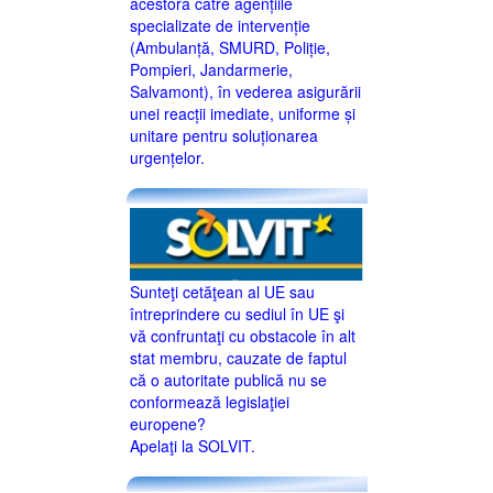
acestora către agențiile
specializate de intervenție
(Ambulanță, SMURD, Poliție,
Pompieri, Jandarmerie,
Salvamont), în vederea asigurării
unei reacții imediate, uniforme și
unitare pentru soluționarea
urgențelor.
Sunteţi cetăţean al UE sau
întreprindere cu sediul în UE şi
vă confruntaţi cu obstacole în alt
stat membru, cauzate de faptul
că o autoritate publică nu se
conformează legislaţiei
europene?
Apelaţi la SOLVIT.