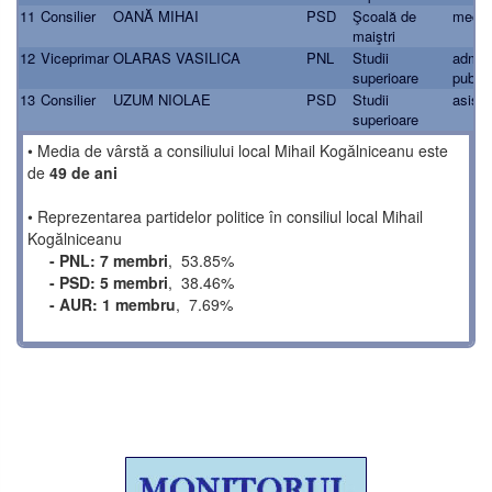
11
Consilier
OANĂ MIHAI
PSD
Şcoală de
mecan
maiştri
12
Viceprimar
OLARAS VASILICA
PNL
Studii
admini
superioare
public
13
Consilier
UZUM NIOLAE
PSD
Studii
asiste
superioare
• Media de vârstă a consiliului local Mihail Kogălniceanu este
de
49 de ani
• Reprezentarea partidelor politice în consiliul local Mihail
Kogălniceanu
- PNL: 7 membri
, 53.85%
- PSD: 5 membri
, 38.46%
- AUR: 1 membru
, 7.69%