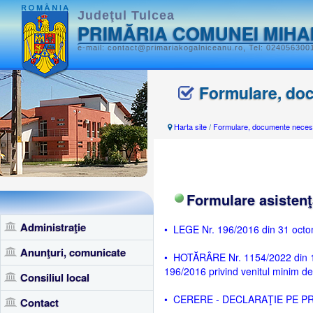
Judeţul Tulcea
PRIMĂRIA COMUNEI MIHA
e-mail: contact@primariakogalniceanu.ro, Tel: 0240563001
Formulare, do
Harta site
/
Formulare, documente neces
Formulare asistenţ
Administraţie
• LEGE Nr. 196/2016 din 31 octom
Anunţuri, comunicate
• HOTĂRÂRE Nr. 1154/2022 din 16
196/2016 privind venitul minim de
Consiliul local
• CERERE - DECLARAŢIE PE PROP
Contact