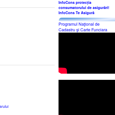
InfoCons protecția
consumatorului de asigurări!
InfoCons Te Asigură
Programul Naţional de
Cadastru şi Carte Funciara
arului