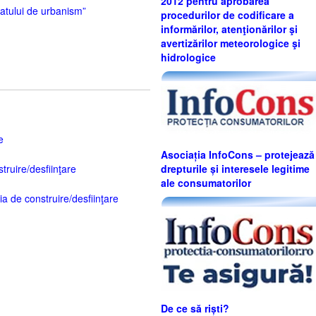
2012 pentru aprobarea
icatului de urbanism”
procedurilor de codificare a
informărilor, atenţionărilor şi
avertizărilor meteorologice şi
hidrologice
e
Asociația InfoCons – protejează
truire/desfiinţare
drepturile și interesele legitime
ale consumatorilor
ia de construire/desfiinţare
De ce să riști?