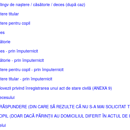
ilingv de naștere / căsătorie / deces (după caz)
ere titular
tere pentru copil
ces
ătorie
es - prin împuternicit
ătorie - prin împuternicit
tere pentru copil - prin împuternicit
ere titular - prin împuternicit
ezii privind înregistrarea unui act de stare civilă (ANEXA 9)
ecesului
RĂSPUNDERE (DIN CARE SĂ REZULTE CĂ NU S-A MAI SOLICITAT 
PIL (DOAR DACĂ PĂRINȚII AU DOMICILIUL DIFERIT ÎN ACTUL DE 
lui