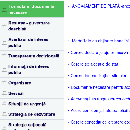
Formulare, documente
• ANGAJAMENT DE PLATĂ -ane
necesare
Resurse - guvernare
deschisă
Avertizor de interes
• Modalitate de obţinere beneficii
public
• Cerere declaraţie ajutor încălzir
Transparența decizională
• Cerere tip alocaţie de stat
Informaţii de interes
public
• Cerere îndemnizaţie - stimulent i
Organizare
• Documente necesare pentru acor
Servicii
• Adeverinţă tip angajator-concedi
Situaţii de urgenţă
• Acord confidenţialitate beneficii 
Strategia de dezvoltare
• Cerere concediu de creştere copi
Strategia naţională