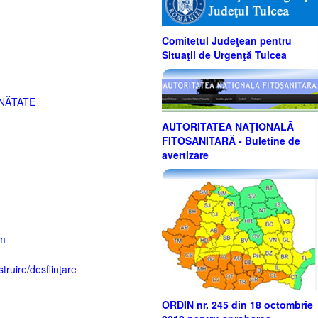
Comitetul Judeţean pentru
Situaţii de Urgenţă Tulcea
NĂTATE
AUTORITATEA NAŢIONALĂ
FITOSANITARĂ - Buletine de
avertizare
sm
truire/desfiinţare
ORDIN nr. 245 din 18 octombrie