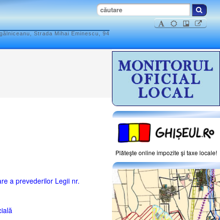
ogălniceanu, Strada Mihai Eminescu, 94
Plăteşte online impozite şi taxe locale!
 a prevederilor Legii nr.
ială