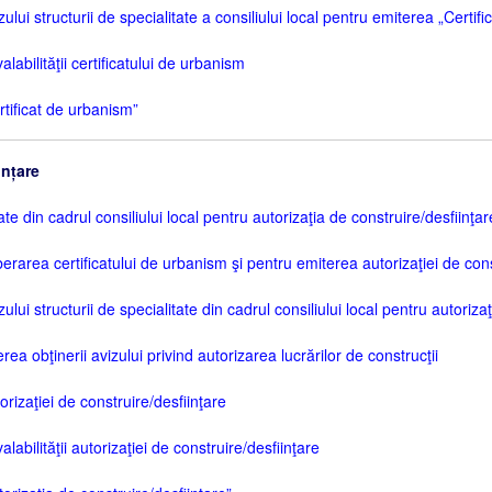
ui structurii de specialitate a consiliului local pentru emiterea „Certif
abilităţii certificatului de urbanism
tificat de urbanism”
ințare
ate din cadrul consiliului local pentru autorizaţia de construire/desfiinţar
berarea certificatului de urbanism şi pentru emiterea autorizaţiei de cons
ui structurii de specialitate din cadrul consiliului local pentru autorizaţ
a obţinerii avizului privind autorizarea lucrărilor de construcţii
izaţiei de construire/desfiinţare
abilităţii autorizaţiei de construire/desfiinţare