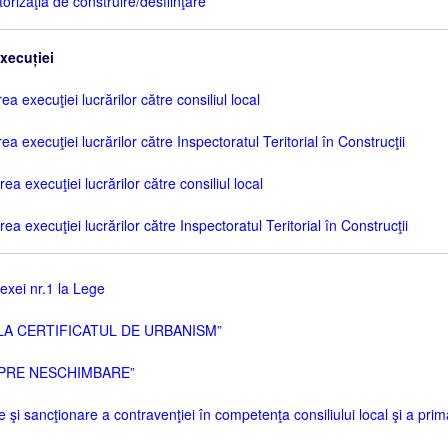
rizaţia de construire/desfiinţare”
xecuției
 execuţiei lucrărilor către consiliul local
 execuţiei lucrărilor către Inspectoratul Teritorial în Construcţii
a execuţiei lucrărilor către consiliul local
 execuţiei lucrărilor către Inspectoratul Teritorial în Construcţii
xei nr.1 la Lege
 LA CERTIFICATUL DE URBANISM”
 SPRE NESCHIMBARE”
şi sancţionare a contravenţiei în competenţa consiliului local şi a prim