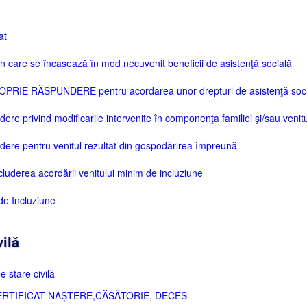
at
în care se încasează în mod necuvenit beneficii de asistenţă socială
RIE RĂSPUNDERE pentru acordarea unor drepturi de asistenţă soci
e privind modificarile intervenite în componenţa familiei şi/sau venitu
re pentru venitul rezultat din gospodărirea împreună
cluderea acordării venitului minim de incluziune
 de Incluziune
ilă
e stare civilă
RTIFICAT NAȘTERE,CĂSĂTORIE, DECES