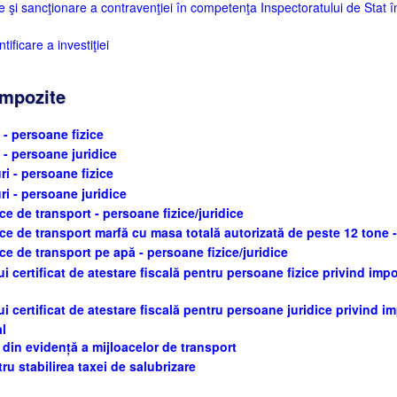
şi sancţionare a contravenţiei în competenţa Inspectoratului de Stat în
ficare a investiţiei
impozite
 - persoane fizice
i - persoane juridice
ri - persoane fizice
ri - persoane juridice
ce de transport - persoane fizice/juridice
ce de transport marfă cu masa totală autorizată de peste 12 tone -
ce de transport pe apă - persoane fizice/juridice
 certificat de atestare fiscală pentru persoane fizice privind impoz
i certificat de atestare fiscală pentru persoane juridice privind imp
al
 din evidență a mijloacelor de transport
u stabilirea taxei de salubrizare