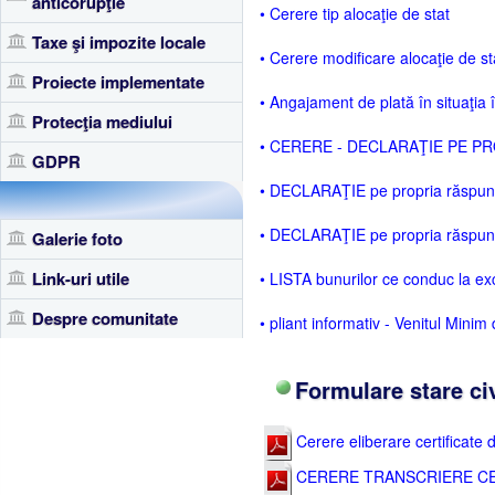
anticorupţie
• Cerere tip alocaţie de stat
Taxe şi impozite locale
• Cerere modificare alocaţie de st
Proiecte implementate
• Angajament de plată în situaţia 
Protecţia mediului
• CERERE - DECLARAŢIE PE PROP
GDPR
• DECLARAŢIE pe propria răspunder
• DECLARAŢIE pe propria răspunde
Galerie foto
Link-uri utile
• LISTA bunurilor ce conduc la ex
Despre comunitate
• pliant informativ - Venitul Minim
Formulare stare civ
Cerere eliberare certificate d
CERERE TRANSCRIERE CE