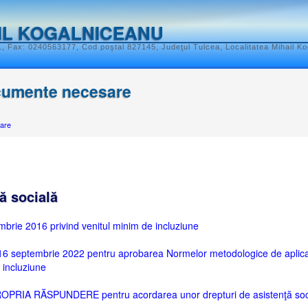
IL KOGALNICEANU
, Fax: 0240563177, Cod poştal 827145, Judeţul Tulcea, Localitatea Mihail K
cumente necesare
are
ă socială
brie 2016 privind venitul minim de incluziune
 septembrie 2022 pentru aprobarea Normelor metodologice de aplicare
 incluziune
RIA RĂSPUNDERE pentru acordarea unor drepturi de asistenţă soc