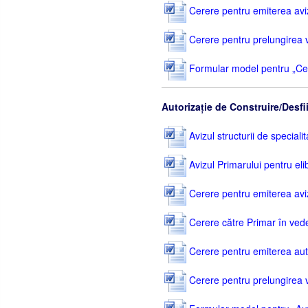
Cerere pentru emiterea avizul
Cerere pentru prelungirea val
Formular model pentru „Cer
Autorizație de Construire/Desfi
Avizul structurii de specialit
Avizul Primarului pentru eli
Cerere pentru emiterea avizul
Cerere către Primar în vedere
Cerere pentru emiterea autor
Cerere pentru prelungirea val