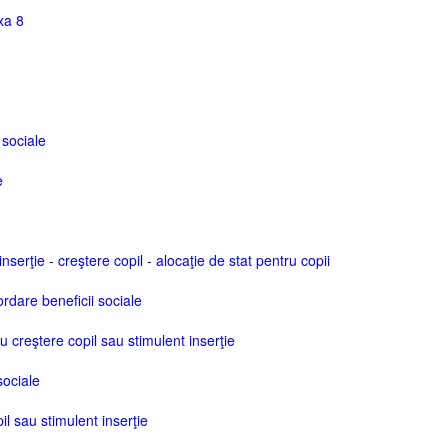
xa 8
 sociale
e
nserţie - creştere copil - alocaţie de stat pentru copii
dare beneficii sociale
u creştere copil sau stimulent inserţie
sociale
l sau stimulent inserţie