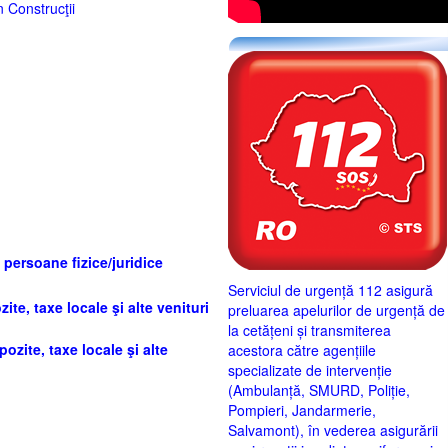
 Construcţii
 persoane fizice/juridice
Serviciul de urgență 112 asigură
ite, taxe locale şi alte venituri
preluarea apelurilor de urgență de
la cetățeni și transmiterea
ozite, taxe locale şi alte
acestora către agențiile
specializate de intervenție
(Ambulanță, SMURD, Poliție,
Pompieri, Jandarmerie,
Salvamont), în vederea asigurării