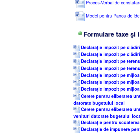
Proces-Verbal de constatare 
Model pentru Panou de identi
Formulare taxe şi 
Declarație impozit pe clădiri
Declarație impozit pe clădir
Declarație impozit pe terenu
Declarație impozit pe terenu
Declarație impozit pe mijloa
Declarație impozit pe mijloa
Declarație impozit pe mijloa
Cerere pentru eliberarea unui
datorate bugetului local
Cerere pentru eliberarea unu
venituri datorate bugetului loc
Declarație pentru scoaterea
Declarație de impunere pentr