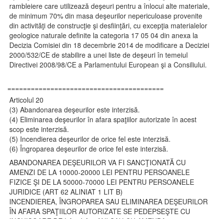
rambleiere care utilizează deşeuri pentru a înlocui alte materiale,
de minimum 70% din masa deşeurilor nepericuloase provenite
din activităţi de construcţie şi desfiinţări, cu excepţia materialelor
geologice naturale definite la categoria 17 05 04 din anexa la
Decizia Comisiei din 18 decembrie 2014 de modificare a Deciziei
2000/532/CE de stabilire a unei liste de deşeuri în temeiul
Directivei 2008/98/CE a Parlamentului European şi a Consiliului.
========================================
Articolul 20
(3) Abandonarea deşeurilor este interzisă.
(4) Eliminarea deşeurilor în afara spaţiilor autorizate în acest
scop este interzisă.
(5) Incendierea deşeurilor de orice fel este interzisă.
(6) Îngroparea deşeurilor de orice fel este interzisă.
ABANDONAREA DEŞEURILOR VA FI SANCŢIONATĂ CU
AMENZI DE LA 10000-20000 LEI PENTRU PERSOANELE
FIZICE ŞI DE LA 50000-70000 LEI PENTRU PERSOANELE
JURIDICE (ART 62 ALINIAT 1 LIT B)
INCENDIEREA, ÎNGROPAREA SAU ELIMINAREA DEŞEURILOR
ÎN AFARA SPAŢIILOR AUTORIZATE SE PEDEPSEŞTE CU