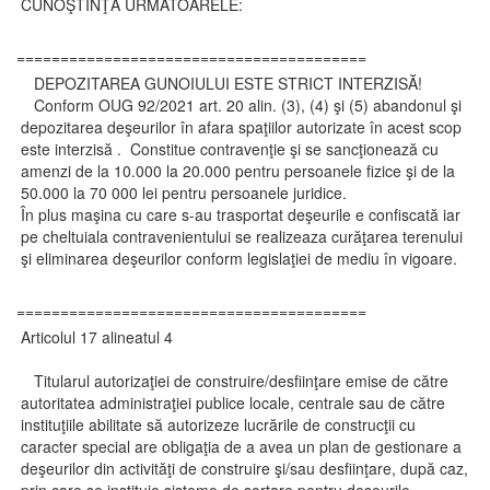
CUNOŞTINŢĂ URMATOARELE:
========================================
DEPOZITAREA GUNOIULUI ESTE STRICT INTERZISĂ!
Conform OUG 92/2021 art. 20 alin. (3), (4) şi (5) abandonul şi
depozitarea deşeurilor în afara spaţiilor autorizate în acest scop
este interzisă . Constitue contravenţie şi se sancţionează cu
amenzi de la 10.000 la 20.000 pentru persoanele fizice şi de la
50.000 la 70 000 lei pentru persoanele juridice.
În plus maşina cu care s-au trasportat deşeurile e confiscată iar
pe cheltuiala contravenientului se realizeaza curăţarea terenului
şi eliminarea deşeurilor conform legislaţiei de mediu în vigoare.
========================================
Articolul 17 alineatul 4
Titularul autorizaţiei de construire/desfiinţare emise de către
autoritatea administraţiei publice locale, centrale sau de către
instituţiile abilitate să autorizeze lucrările de construcţii cu
caracter special are obligaţia de a avea un plan de gestionare a
deşeurilor din activităţi de construire şi/sau desfiinţare, după caz,