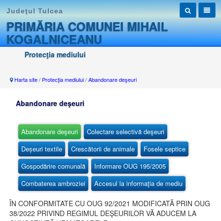
Judeţul Tulcea
PRIMĂRIA COMUNEI MIHAIL
KOGALNICEANU
Protecţia mediului
Harta site
/
Protecţia mediului
/
Abandonare deşeuri
Abandonare deşeuri
Abandonare deşeuri
Colectare selectivă deşeuri
Deșeuri textile
Crescătorii de animale
Fosele septice
Gospodărire comunală
Informare OUG 195/2005
Combaterea ambroziei
Accesul la informaţia de mediu
ÎN CONFORMITATE CU OUG 92/2021 MODIFICATĂ PRIN OUG
38/2022 PRIVIND REGIMUL DEŞEURILOR VĂ ADUCEM LA