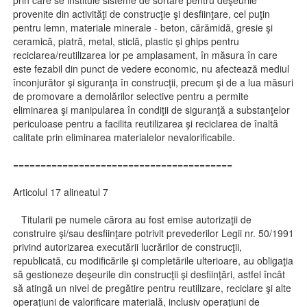
prin care se instituie sisteme de sortare pentru deşeurile
provenite din activităţi de construcţie şi desfiinţare, cel puţin
pentru lemn, materiale minerale - beton, cărămidă, gresie şi
ceramică, piatră, metal, sticlă, plastic şi ghips pentru
reciclarea/reutilizarea lor pe amplasament, în măsura în care
este fezabil din punct de vedere economic, nu afectează mediul
înconjurător şi siguranţa în construcţii, precum şi de a lua măsuri
de promovare a demolărilor selective pentru a permite
eliminarea şi manipularea în condiţii de siguranţă a substanţelor
periculoase pentru a facilita reutilizarea şi reciclarea de înaltă
calitate prin eliminarea materialelor nevalorificabile.
========================================
Articolul 17 alineatul 7
Titularii pe numele cărora au fost emise autorizaţii de
construire şi/sau desfiinţare potrivit prevederilor Legii nr. 50/1991
privind autorizarea executării lucrărilor de construcţii,
republicată, cu modificările şi completările ulterioare, au obligaţia
să gestioneze deşeurile din construcţii şi desfiinţări, astfel încât
să atingă un nivel de pregătire pentru reutilizare, reciclare şi alte
operaţiuni de valorificare materială, inclusiv operaţiuni de