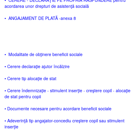
• CERERE - DECLARAŢIE PE PROPRIA RĂSPUNDERE pentru
acordarea unor drepturi de asistenţă socială
• ANGAJAMENT DE PLATĂ -anexa 8
• Modalitate de obţinere beneficii sociale
• Cerere declaraţie ajutor încălzire
• Cerere tip alocaţie de stat
• Cerere îndemnizaţie - stimulent inserţie - creştere copil - alocaţie
de stat pentru copii
• Documente necesare pentru acordare beneficii sociale
• Adeverinţă tip angajator-concediu creştere copil sau stimulent
inserţie