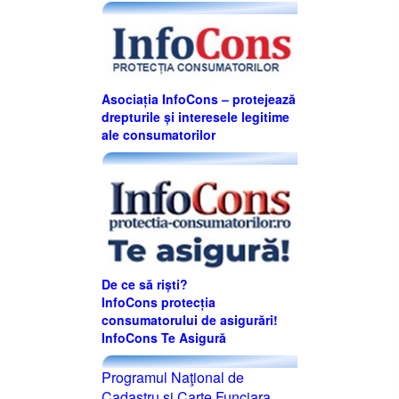
Asociația InfoCons – protejează
drepturile și interesele legitime
ale consumatorilor
De ce să riști?
InfoCons protecția
consumatorului de asigurări!
InfoCons Te Asigură
Programul Naţional de
Cadastru şi Carte Funciara