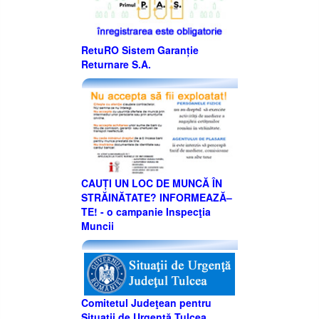
RetuRO Sistem Garanție
Returnare S.A.
CAUȚI UN LOC DE MUNCĂ ÎN
STRĂINĂTATE? INFORMEAZĂ–
TE! - o campanie Inspecţia
Muncii
Comitetul Judeţean pentru
Situaţii de Urgenţă Tulcea