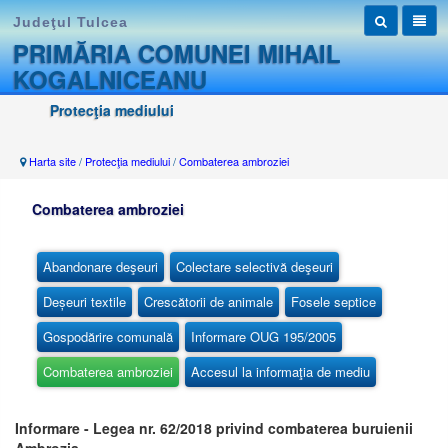
Judeţul Tulcea
PRIMĂRIA COMUNEI MIHAIL
KOGALNICEANU
Protecţia mediului
Harta site
/
Protecţia mediului
/
Combaterea ambroziei
Combaterea ambroziei
Abandonare deşeuri
Colectare selectivă deşeuri
Deșeuri textile
Crescătorii de animale
Fosele septice
Gospodărire comunală
Informare OUG 195/2005
Combaterea ambroziei
Accesul la informaţia de mediu
Informare - Legea nr. 62/2018 privind combaterea buruienii