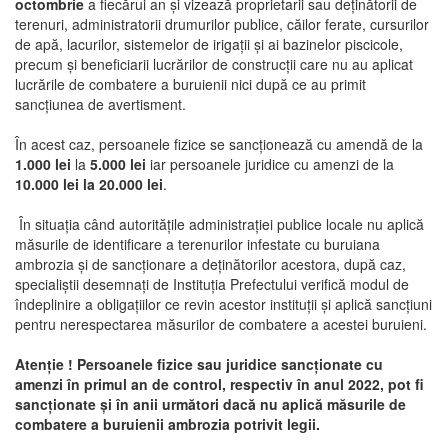
octombrie
a fiecărui an și vizează proprietarii sau deținătorii de
terenuri, administratorii drumurilor publice, căilor ferate, cursurilor
de apă, lacurilor, sistemelor de irigații și ai bazinelor piscicole,
precum și beneficiarii lucrărilor de construcții care nu au aplicat
lucrările de combatere a buruienii nici după ce au primit
sancțiunea de avertisment.
În acest caz, persoanele fizice se sancționează cu amendă de la
1.000 lei
la
5.000 lei
iar persoanele juridice cu amenzi de la
10.000 lei la 20.000 lei
.
În situația când autoritățile administrației publice locale nu aplică
măsurile de identificare a terenurilor infestate cu buruiana
ambrozia și de sancționare a deținătorilor acestora, după caz,
specialiștii desemnați de Instituția Prefectului verifică modul de
îndeplinire a obligațiilor ce revin acestor instituții și aplică sancțiuni
pentru nerespectarea măsurilor de combatere a acestei buruieni.
Atenție ! Persoanele fizice sau juridice sancționate cu
amenzi în primul an de control, respectiv în anul 2022, pot fi
sancționate și în anii următori dacă nu aplică măsurile de
combatere a buruienii ambrozia potrivit legii.