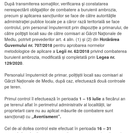
După transmiterea somaţiilor, verificarea şi constatarea
nerespectării obligațiilor de combatere a buruienii ambrozia,
precum și aplicarea sancțiunilor se face de către autorităţile
administraţiei publice locale pe a căror rază teritorială se face
controlul, prin personal împuternicit prin dispoziție a primarului, de
către poliţişti locali sau de către comisari ai Gărzii Naţionale de
Mediu, potrivit prevederilor art. 4 alin. (1) și (2) din
Hotărârea
Guvernului nr. 707/2018
pentru aprobarea normelor
metodologice de aplicare a
Legii nr. 62/2018
privind combaterea
buruienii ambrozia, modificată și completată prin
Legea nr.
129/2020
.
Personalul împuternicit de primar, polițiștii locali sau comisari ai
Gărzii Naționale de Mediu, după caz, efectuează două controale
pe teren.
Primul control îl efectuează în perioada
1 – 15 iulie
a fiecărui an
pe terenul aflat în perimetrul administrativ al localității, iar
proprietarii care nu au aplicat măsurile de combatere sunt
sancționați cu
„Avertisment”.
Cel de-al doilea control este efectuat în perioada
16 – 31