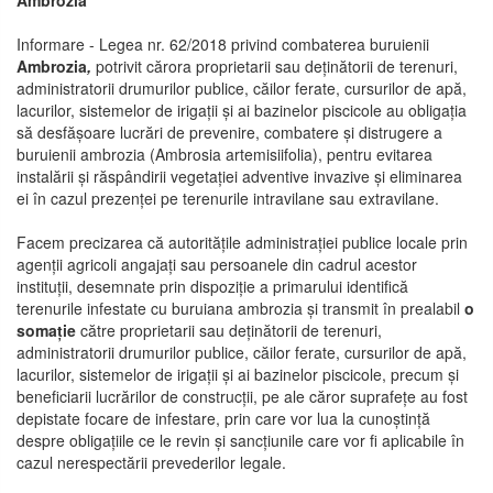
Ambrozia
Informare - Legea nr. 62/2018 privind combaterea buruienii
Ambrozia
,
potrivit cărora proprietarii sau deținătorii de terenuri,
administratorii drumurilor publice, căilor ferate, cursurilor de apă,
lacurilor, sistemelor de irigații și ai bazinelor piscicole au obligația
să desfășoare lucrări de prevenire, combatere și distrugere a
buruienii ambrozia (Ambrosia artemisiifolia), pentru evitarea
instalării și răspândirii vegetației adventive invazive și eliminarea
ei în cazul prezenței pe terenurile intravilane sau extravilane.
Facem precizarea că autoritățile administrației publice locale prin
agenții agricoli angajați sau persoanele din cadrul acestor
instituții, desemnate prin dispoziție a primarului identifică
terenurile infestate cu buruiana ambrozia și transmit în prealabil
o
somație
către proprietarii sau deținătorii de terenuri,
administratorii drumurilor publice, căilor ferate, cursurilor de apă,
lacurilor, sistemelor de irigații și ai bazinelor piscicole, precum și
beneficiarii lucrărilor de construcții, pe ale căror suprafețe au fost
depistate focare de infestare, prin care vor lua la cunoștință
despre obligațiile ce le revin și sancțiunile care vor fi aplicabile în
cazul nerespectării prevederilor legale.