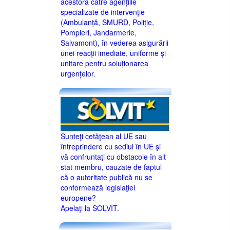
acestora către agențiile
specializate de intervenție
(Ambulanță, SMURD, Poliție,
Pompieri, Jandarmerie,
Salvamont), în vederea asigurării
unei reacții imediate, uniforme și
unitare pentru soluționarea
urgențelor.
Sunteţi cetăţean al UE sau
întreprindere cu sediul în UE şi
vă confruntaţi cu obstacole în alt
stat membru, cauzate de faptul
că o autoritate publică nu se
conformează legislaţiei
europene?
Apelaţi la SOLVIT.