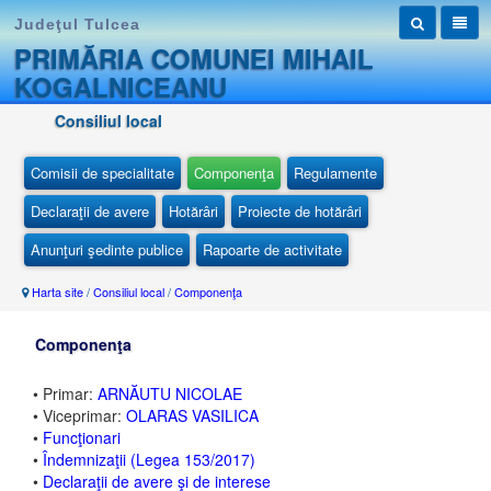
Judeţul Tulcea
PRIMĂRIA COMUNEI MIHAIL
KOGALNICEANU
Consiliul local
Comisii de specialitate
Componenţa
Regulamente
Declaraţii de avere
Hotărâri
Proiecte de hotărâri
Anunţuri şedinte publice
Rapoarte de activitate
Harta site
/
Consiliul local
/
Componenţa
Componenţa
• Primar:
ARNĂUTU NICOLAE
• Viceprimar:
OLARAS VASILICA
•
Funcţionari
•
Îndemnizaţii (Legea 153/2017)
•
Declaraţii de avere şi de interese