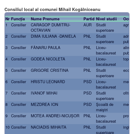
Consiliul local al comunei Mihail Kogălniceanu
Nr
Funcţia
Nume Prenume
Partid
Nivel studii
Ocupa
1
Consilier
CARAGOP DUMITRU-
AUR
Studii
agrico
OCTAVIAN
superioare
2
Consilier
DIMA IULIANA -DANIELA
PNL
Studii
admini
superioare
public
3
Consilier
FÂNARU PAULA
PNL
Liceu-
alimne
bacalaureat
public
4
Consilier
GODEA NICOLETA
PNL
Liceu-
topogr
bacalaureat
5
Consilier
GRIGORE CRISTINA
PNL
Studii
econo
superioare
6
Consilier
HRISTU LEONARD
PSD
Liceu-
mecan
bacalaureat
7
Consilier
IVANOF MIHAI
PSD
Studii
ofiter
superioare
8
Consilier
MEZDREA ION
PSD
Şcoală de
mecan
maiştri
9
Consilier
MOTEA ANDREI-NICUȘOR
PNL
Liceu-
protec
bacalaureat
10
Consilier
NACIADIS MIHAITA
PNL
Studii
ingin
superioare