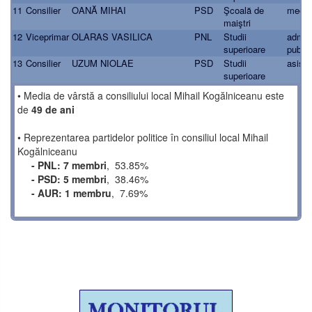
11
Consilier
OANĂ MIHAI
PSD
Şcoală de
mecan
maiştri
12
Viceprimar
OLARAS VASILICA
PNL
Studii
admini
superioare
public
13
Consilier
UZUM NIOLAE
PSD
Studii
asiste
superioare
• Media de vârstă a consiliului local Mihail Kogălniceanu este
de
49 de ani
• Reprezentarea partidelor politice în consiliul local Mihail
Kogălniceanu
- PNL: 7 membri
, 53.85%
- PSD: 5 membri
, 38.46%
- AUR: 1 membru
, 7.69%