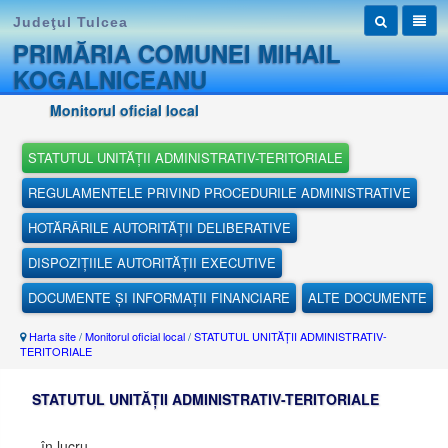
Judeţul Tulcea
PRIMĂRIA COMUNEI MIHAIL
KOGALNICEANU
Monitorul oficial local
STATUTUL UNITĂȚII ADMINISTRATIV-TERITORIALE
REGULAMENTELE PRIVIND PROCEDURILE ADMINISTRATIVE
HOTĂRÂRILE AUTORITĂȚII DELIBERATIVE
DISPOZIȚIILE AUTORITĂȚII EXECUTIVE
DOCUMENTE ȘI INFORMAȚII FINANCIARE
ALTE DOCUMENTE
Harta site
/
Monitorul oficial local
/
STATUTUL UNITĂȚII ADMINISTRATIV-
TERITORIALE
STATUTUL UNITĂȚII ADMINISTRATIV-TERITORIALE
... în lucru