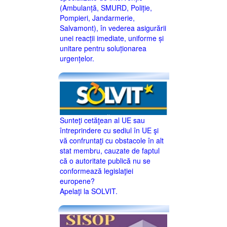
(Ambulanță, SMURD, Poliție,
Pompieri, Jandarmerie,
Salvamont), în vederea asigurării
unei reacții imediate, uniforme și
unitare pentru soluționarea
urgențelor.
Sunteţi cetăţean al UE sau
întreprindere cu sediul în UE şi
vă confruntaţi cu obstacole în alt
stat membru, cauzate de faptul
că o autoritate publică nu se
conformează legislaţiei
europene?
Apelaţi la SOLVIT.