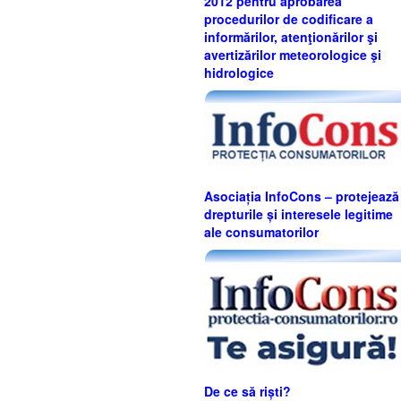
2012 pentru aprobarea
procedurilor de codificare a
informărilor, atenţionărilor şi
avertizărilor meteorologice şi
hidrologice
Asociația InfoCons – protejează
drepturile și interesele legitime
ale consumatorilor
De ce să riști?