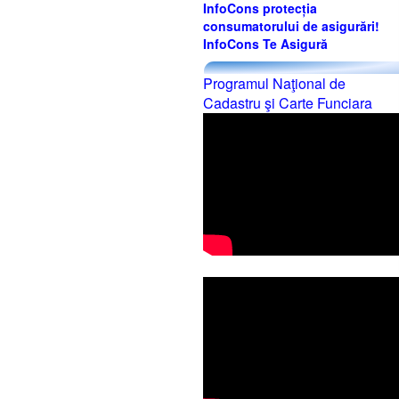
InfoCons protecția
consumatorului de asigurări!
InfoCons Te Asigură
Programul Naţional de
Cadastru şi Carte Funciara