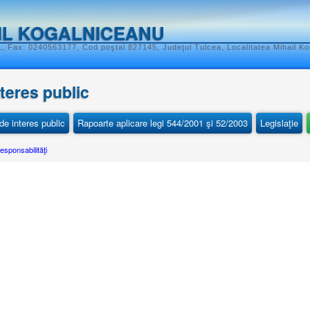
IL KOGALNICEANU
, Fax: 0240563177, Cod poştal 827145, Judeţul Tulcea, Localitatea Mihail K
nteres public
e interes public
Rapoarte aplicare legi 544/2001 şi 52/2003
Legislaţie
esponsabilităţi