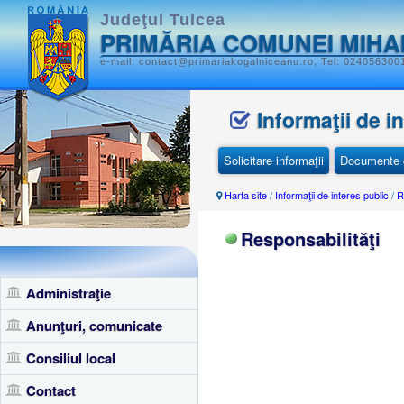
Judeţul Tulcea
PRIMĂRIA COMUNEI MIHA
e-mail: contact@primariakogalniceanu.ro, Tel: 0240563001
Informaţii de i
Solicitare informaţii
Documente d
Harta site
/
Informaţii de interes public
/
R
Responsabilităţi
Administraţie
Anunţuri, comunicate
Consiliul local
Contact