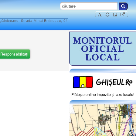
ogălniceanu, Strada Mihai Eminescu, 94
Responsabilităţi
Plăteşte online impozite şi taxe locale!