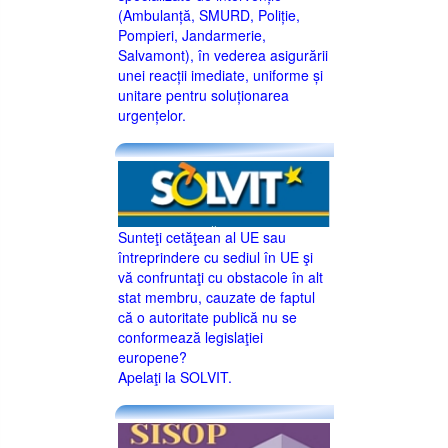
(Ambulanță, SMURD, Poliție,
Pompieri, Jandarmerie,
Salvamont), în vederea asigurării
unei reacții imediate, uniforme și
unitare pentru soluționarea
urgențelor.
Sunteţi cetăţean al UE sau
întreprindere cu sediul în UE şi
vă confruntaţi cu obstacole în alt
stat membru, cauzate de faptul
că o autoritate publică nu se
conformează legislaţiei
europene?
Apelaţi la SOLVIT.