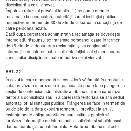
disciplinară a celui vinovat.
Împotriva refuzului prevăzut la alin. (1) se poate depune
reclamaţie la conducătorul autorităţii sau al instituţiei publice
respective în termen de 30 de zile de la luarea la cunoştinţă de
către persoana lezată.
Dacă după cercetarea administrativă reclamaţia se dovedeşte
întemeiată, răspunsul se transmite persoanei lezate în termen
de 15 zile de la depunerea reclamaţiei şi va conţine atât
informaţiile de interes public solicitate iniţial, cât şi menţionarea
sancţiunilor disciplinare luate împotriva celui vinovat.
ART. 22
În cazul în care o persoană se consideră vătămată în drepturile
sale, prevăzute în prezenta lege, aceasta poate face plângere la
secţia de contencios administrativ a tribunalului în a cărei rază
teritorială domiciliază sau în a cărei rază teritorială se află sediul
autorităţii ori al instituţiei publice. Plângerea se face în termen de
30 de zile de la data expirării termenului prevăzut la art. 7.
Instanţa poate obliga autoritatea sau instituţia publică să
furnizeze informaţiile de interes public solicitate şi să plătească
daune morale şi/sau patrimoniale. Hotărârea tribunalului este