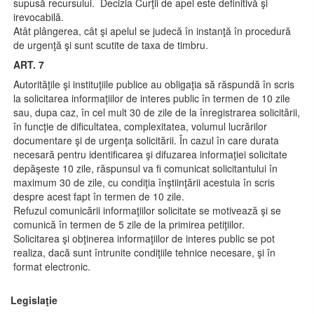
supusă recursului. Decizia Curţii de apel este definitivă şi
irevocabilă.
Atât plângerea, cât şi apelul se judecă în instanţă în procedură
de urgenţă şi sunt scutite de taxa de timbru.
ART. 7
Autorităţile şi instituţiile publice au obligaţia să răspundă în scris
la solicitarea informaţiilor de interes public în termen de 10 zile
sau, dupa caz, în cel mult 30 de zile de la înregistrarea solicitării,
în funcţie de dificultatea, complexitatea, volumul lucrărilor
documentare şi de urgenţa solicitării. În cazul în care durata
necesară pentru identificarea şi difuzarea informaţiei solicitate
depăşeste 10 zile, răspunsul va fi comunicat solicitantului în
maximum 30 de zile, cu condiţia înştiinţării acestuia în scris
despre acest fapt în termen de 10 zile.
Refuzul comunicării informaţiilor solicitate se motivează şi se
comunică în termen de 5 zile de la primirea petiţiilor.
Solicitarea şi obţinerea informaţiilor de interes public se pot
realiza, dacă sunt întrunite condiţiile tehnice necesare, şi în
format electronic.
Legislaţie