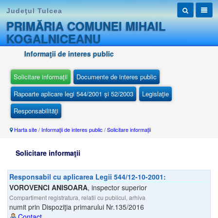
Judeţul Tulcea
PRIMĂRIA COMUNEI MIHAIL
KOGALNICEANU
Informaţii de interes public
Solicitare informaţii
Documente de interes public
Rapoarte aplicare legi 544/2001 şi 52/2003
Legislaţie
Responsabilităţi
Harta site
/
Informaţii de interes public
/
Solicitare informaţii
Solicitare informaţii
Responsabil cu aplicarea Legii 544/12-10-2001:
VOROVENCI ANISOARA
,
inspector superior
Compartiment registratura, relatii cu publicul, arhiva
numit prin Dispoziţia primarului Nr.135/2016
Contact