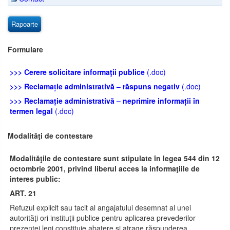
Rapoarte
Formulare
>>> Cerere solicitare informaţii publice
(.doc)
>>> Reclamație administrativă – răspuns negativ
(.doc)
>>> Reclamație administrativă – neprimire informații în
termen legal
(.doc)
Modalităţi de contestare
Modalităţile de contestare sunt stipulate în legea 544 din 12
octombrie 2001, privind liberul acces la informaţiile de
interes public:
ART. 21
Refuzul explicit sau tacit al angajatului desemnat al unei
autorităţi ori instituţii publice pentru aplicarea prevederilor
prezentei legi constituie abatere şi atrage răspunderea