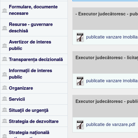
Formulare, documente
necesare
- Executor judecătoresc - publ
Resurse - guvernare
deschisă
publicatie vanzare imobilia
Avertizor de interes
public
Executor judecătoresc - licita
Transparența decizională
Informaţii de interes
public
publicatie vanzare imobilia
Organizare
Servicii
Executor judecătoresc - public
Situaţii de urgenţă
Strategia de dezvoltare
publicatie de vanzare.pdf
Strategia naţională