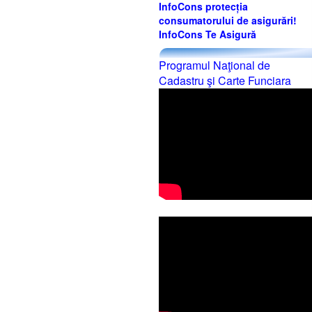
InfoCons protecția
consumatorului de asigurări!
InfoCons Te Asigură
Programul Naţional de
Cadastru şi Carte Funciara