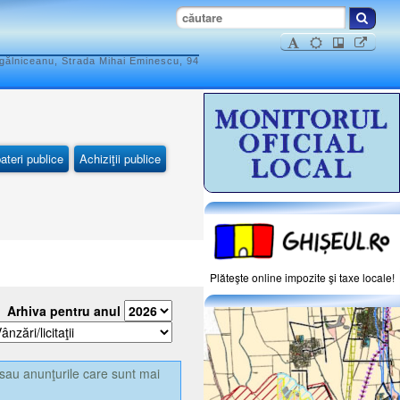
ogălniceanu, Strada Mihai Eminescu, 94
ateri publice
Achiziţii publice
Plăteşte online impozite şi taxe locale!
Arhiva pentru anul
sau anunţurile care sunt mai