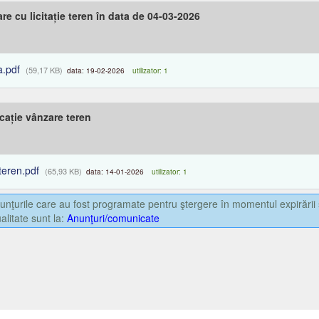
e cu licitație teren în data de 04-03-2026
a.pdf
(59,17 KB)
data: 19-02-2026
utilizator: 1
cație vânzare teren
 teren.pdf
(65,93 KB)
data: 14-01-2026
utilizator: 1
nţurile care au fost programate pentru ştergere în momentul expirării 
alitate sunt la:
Anunţuri/comunicate