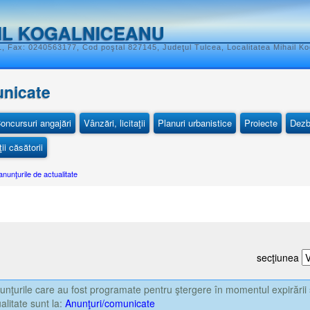
IL KOGALNICEANU
, Fax: 0240563177, Cod poştal 827145, Judeţul Tulcea, Localitatea Mihail K
unicate
oncursuri angajări
Vânzări, licitaţii
Planuri urbanistice
Proiecte
Dezb
ii căsătorii
anunţurile de actualitate
secţiunea
nţurile care au fost programate pentru ştergere în momentul expirării 
alitate sunt la:
Anunţuri/comunicate