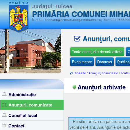
Judeţul Tulcea
PRIMĂRIA COMUNEI MIHA
e-mail: contact@primariakogalniceanu.ro, Tel: 0240563001
Anunţuri, com
Toate anunţurile de actualitate
C
Evenimente
Datornici
Publicaţ
Harta site
/
Anunţuri, comunicate
/
Toate 
Anunţuri arhivate
Administraţie
Anunţuri, comunicate
Consiliul local
Pe site, arhiva nu păstrează anu
Contact
vechi de 4 ani. Anunţurile de actu