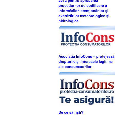
2012 pentru aprobarea
procedurilor de codificare a
informărilor, atenţionărilor şi
avertizărilor meteorologice şi
hidrologice
Asociația InfoCons – protejează
drepturile și interesele legitime
ale consumatorilor
De ce să riști?