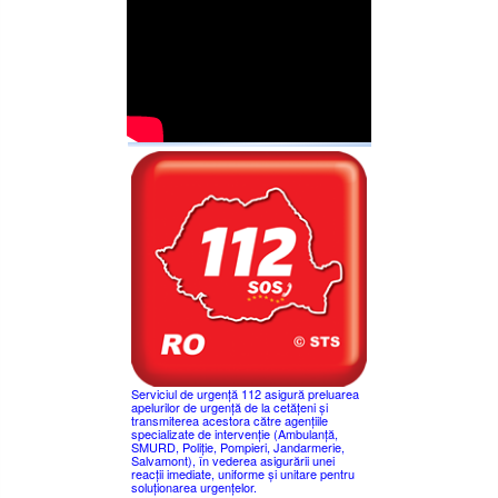
Serviciul de urgență 112 asigură preluarea
apelurilor de urgență de la cetățeni și
transmiterea acestora către agențiile
specializate de intervenție (Ambulanță,
SMURD, Poliție, Pompieri, Jandarmerie,
Salvamont), în vederea asigurării unei
reacții imediate, uniforme și unitare pentru
soluționarea urgențelor.