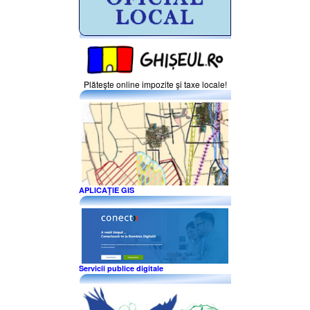
Plăteşte online impozite şi taxe locale!
APLICAŢIE GIS
Servicii publice digitale