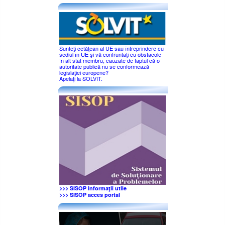
Sunteţi cetăţean al UE sau întreprindere cu
sediul în UE şi vă confruntaţi cu obstacole
în alt stat membru, cauzate de faptul că o
autoritate publică nu se conformează
legislaţiei europene?
Apelaţi la SOLVIT.
>>> SISOP informaţii utile
>>> SISOP acces portal