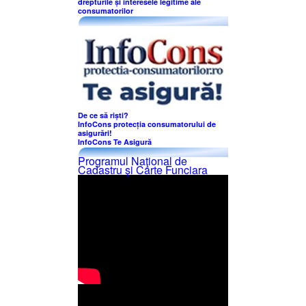
drepturile și interesele legitime ale
consumatorilor
De ce să riști?
InfoCons protecția consumatorului de
asigurări!
InfoCons Te Asigură
Programul Naţional de
Cadastru şi Carte Funciara