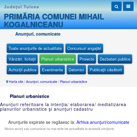
Judeţul Tulcea
PRIMĂRIA COMUNEI MIHAIL
KOGALNICEANU
Anunţuri, comunicate
Toate anunţurile de actualitate
Concursuri angajări
Vânzări, licitaţii
Planuri urbanistice
Proiecte
Dezbateri publice
Achiziţii publice
Evenimente
Datornici
Publicaţii căsătorii
Harta site
/
Anunţuri, comunicate
/
Planuri urbanistice
Planuri urbanistice
Anunţuri referitoare la intenţia/ elaborarea/ mediatizarea
planurilor urbanistice şi anunţuri cadastru
Anunţurile expirate se regăsesc la:
Arhiva anunţuri/comunicate
Niciun anunţ sau comunicat nu mai este de actualitate la această secţiune.