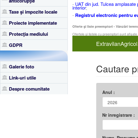
anticorupţie
-
UAT din jud. Tulcea amplasate pa
interior
;
Taxe şi impozite locale
-
Registrul electronic pentru ev
Proiecte implementate
Oferte şi liste preemptori - Vânzări teren
Protecţia mediului
Ofertele şi listele cu preemptori sunt afişate
GDPR
Galerie foto
Link-uri utile
Despre comunitate