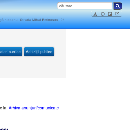
ogălniceanu, Strada Mihai Eminescu, 94
ateri publice
Achiziţii publice
c la:
Arhiva anunţuri/comunicate