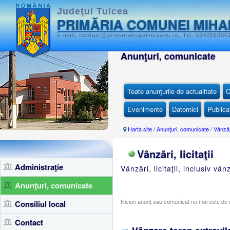
Judeţul Tulcea
PRIMĂRIA COMUNEI MIHA
e-mail: contact@primariakogalniceanu.ro, Tel: 0240563001
Anunţuri, comunicate
Toate anunţurile de actualitate
C
Evenimente
Datornici
Publicaţ
Harta site
/
Anunţuri, comunicate
/
Vânzări,
Vânzări, licitaţii
Administraţie
Vânzări, licitaţii, inclusiv vâ
Anunţuri, comunicate
Niciun anunţ sau comunicat nu mai este de a
Consiliul local
Contact