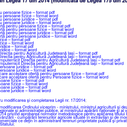
an Legea 17 din 2014 (modificată de Legea 175 din 2
ru persoane fizice – format pdf
ru persoane fizice – format word
u persoane juridice – format pdf
ru persoane juridice – format word
tă pentru persoane fizice – format pdf
tă pentru persoane fizice – format word
ă pentru persoane juridice – format pdf
tă pentru persoane juridice – format word
zice – format pdf
zice – format word
ridice – format pdf
ridice – format word
recția pentru Agricultură Județeană Iași – format pdf
rectia pentru Agricultură Județeană Iași – format word
puternicit Direcția pentru Agricultură Județeană Iași – format pdf
puternicit Direcția pentru Agricultură Județeană Iași – format word
rsoane juridice – format pdf
ersoane juridice – format word
re acceptare ofertă pentru persoane fizice – format pdf
re acceptare ofertă pentru Persoane fizice – format word
oane fizice – format pdf
soane fizice – format word
oane juridice – format pdf
oane juridice – format word
u modificarea şi completarea Legii nr. 17/2014
;
ificarea Ordinului viceprim - ministrului, ministrul agriculturii şi dezv
egionale şi administraţiei publice, al ministrului apărării naţionale şi al 
2014 privind aprobarea normelor metodologice pentru aplicarea titlului 
nzării - cumpărării terenurilor agricole situate în extravilan şi de mod
comerciale ce deţin în administrare terenuri proprietate publică şi privat
Statului
;