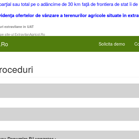
rţial sau total pe o adâncime de 30 km faţă de frontiera de stat îi de
idenţa ofertelor de vânzare a terenurilor agricole situate în extra
uri extravilane în UAT
 pe site-ul ExtravilanAgricol.Ro