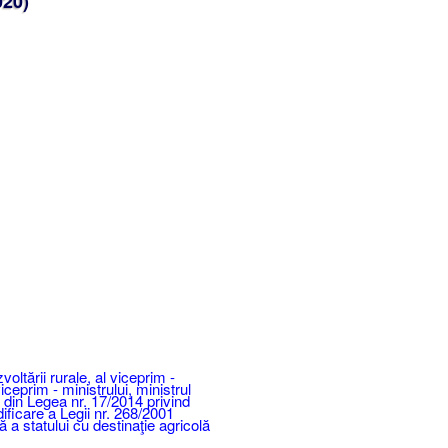
020)
oltării rurale, al viceprim -
viceprim - ministrului, ministrul
I din Legea nr. 17/2014 privind
ificare a Legii nr. 268/2001
ă a statului cu destinaţie agricolă