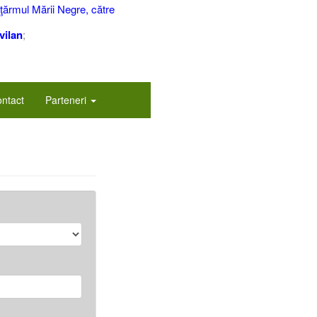
 ţărmul Mării Negre, către
vilan
;