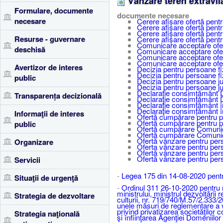
Vânzare teren extravil
Formulare, documente
documente necesare
necesare
Cerere afișare ofertă pent
Cerere afișare ofertă pent
Cerere afișare ofertă pentr
Resurse - guvernare
Cerere afișare ofertă pent
Comunicare acceptare ofer
deschisă
Comunicare acceptare ofer
Comunicare acceptare ofert
Comunicare acceptare ofer
Avertizor de interes
Decizia pentru persoane fi
Decizia pentru persoane fi
public
Decizia pentru persoane ju
Decizia pentru persoane ju
Declarație consimțământ Di
Transparența decizională
Declaraţie consimțământ Di
Declarație consimțământ îm
Declaraţie consimțământ îm
Informaţii de interes
Ofertă cumpărare pentru pe
Ofertă cumpărare pentru p
public
Ofertă cumpărare Comunica
Ofertă cumpărare Comunica
Ofertă vânzare pentru pers
Organizare
Oferta vânzare pentru per
Ofertă vânzare pentru pers
Ofertă vânzare pentru pers
Servicii
-
Legea 175 din 14-08-2020 pentr
Situaţii de urgenţă
-
Ordinul 311 26-10-2020 pentru mod
ministrului, ministrul dezvoltării r
Strategia de dezvoltare
culturii, nr. 719/740/M.57/2.333/
unele măsuri de reglementare a vâ
privind privatizarea societăţilor 
Strategia naţională
şi înfiinţarea Agenţiei Domeniilor 