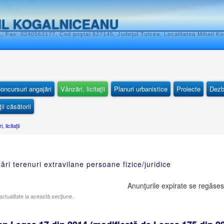
IL KOGALNICEANU
, Fax: 0240563177, Cod poştal 827145, Judeţul Tulcea, Localitatea Mihail K
oncursuri angajări
Vânzări, licitaţii
Planuri urbanistice
Proiecte
Dezb
ii căsătorii
 licitaţii
nzări terenuri extravilane persoane fizice/juridice
Anunţurile expirate se regăses
ctualitate la această secţiune.