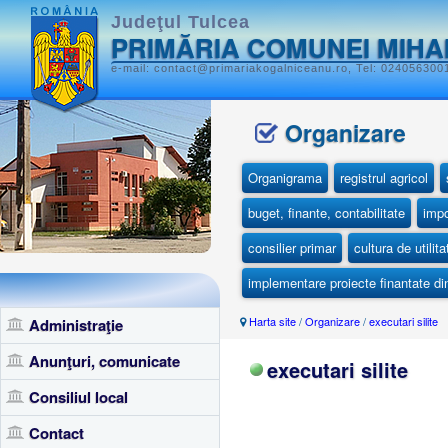
Judeţul Tulcea
PRIMĂRIA COMUNEI MIHA
e-mail: contact@primariakogalniceanu.ro, Tel: 0240563001
Organizare
Organigrama
registrul agricol
buget, finante, contabilitate
impo
consilier primar
cultura de utilit
implementare proiecte finantate d
Harta site
/
Organizare
/
executari silite
Administraţie
Anunţuri, comunicate
executari silite
Consiliul local
Contact