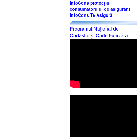
InfoCons protecția
consumatorului de asigurări!
InfoCons Te Asigură
Programul Naţional de
Cadastru şi Carte Funciara