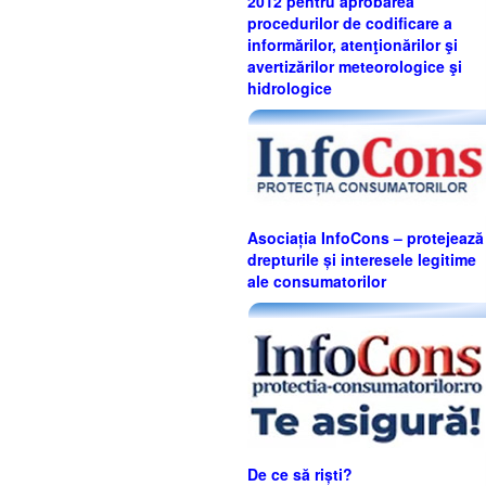
2012 pentru aprobarea
procedurilor de codificare a
informărilor, atenţionărilor şi
avertizărilor meteorologice şi
hidrologice
Asociația InfoCons – protejează
drepturile și interesele legitime
ale consumatorilor
De ce să riști?