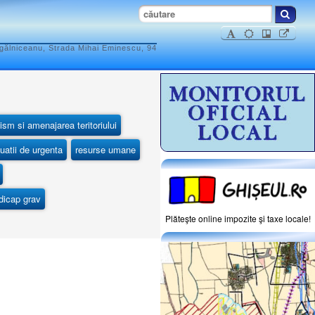
ogălniceanu, Strada Mihai Eminescu, 94
ism si amenajarea teritoriului
tuatii de urgenta
resurse umane
ndicap grav
Plăteşte online impozite şi taxe locale!