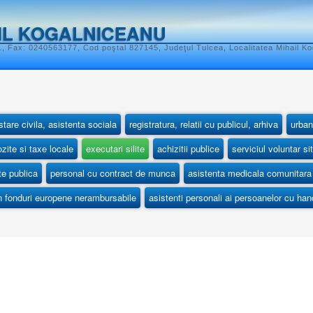
IL KOGALNICEANU
, Fax: 0240563177, Cod poştal 827145, Judeţul Tulcea, Localitatea Mihail K
stare civila, asistenta sociala
registratura, relatii cu publicul, arhiva
urban
zite si taxe locale
executari silite
achizitii publice
serviciul voluntar si
ate publica
personal cu contract de munca
asistenta medicala comunitara
in fonduri europene nerambursabile
asistenti personali ai persoanelor cu ha