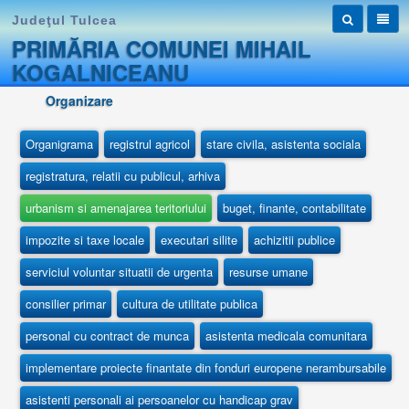
Judeţul Tulcea
PRIMĂRIA COMUNEI MIHAIL
KOGALNICEANU
Organizare
Organigrama
registrul agricol
stare civila, asistenta sociala
registratura, relatii cu publicul, arhiva
urbanism si amenajarea teritoriului
buget, finante, contabilitate
impozite si taxe locale
executari silite
achizitii publice
serviciul voluntar situatii de urgenta
resurse umane
consilier primar
cultura de utilitate publica
personal cu contract de munca
asistenta medicala comunitara
implementare proiecte finantate din fonduri europene nerambursabile
asistenti personali ai persoanelor cu handicap grav