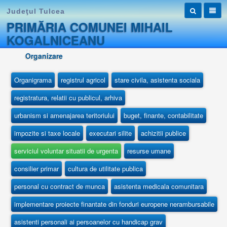
Judeţul Tulcea
PRIMĂRIA COMUNEI MIHAIL
KOGALNICEANU
Organizare
Organigrama
registrul agricol
stare civila, asistenta sociala
registratura, relatii cu publicul, arhiva
urbanism si amenajarea teritoriului
buget, finante, contabilitate
impozite si taxe locale
executari silite
achizitii publice
serviciul voluntar situatii de urgenta
resurse umane
consilier primar
cultura de utilitate publica
personal cu contract de munca
asistenta medicala comunitara
implementare proiecte finantate din fonduri europene nerambursabile
asistenti personali ai persoanelor cu handicap grav