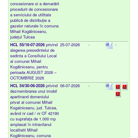
concesionare si a demarării
procedurii de concesionare
a serviciului de utilitate
publică de distribuție a
gazelor naturale în comuna
Mihail Kogălniceanu,
județul Tulcea
HCL 55/16-07-2026
privind
25-07-2026
-
-
alegerea presedintelui de
sedinta a Consiliului Local
al comunei Mihail
Kogălniceanu, pentru
perioada AUGUST 2026 –
OCTOMBRIE 2026
HCL 54/30-06-2026
privind
06-07-2026
-
dezmembrarea unui imobil
apartinand domeniului
privat al comunei Mihail
Kogalniceanu, jud. Tulcea,
având nr cad / nr CF 42190
cu suprafața de 1.000 mp
amplasat în intravilanul
localitatii Mihail
Kogălniceanu, comuna