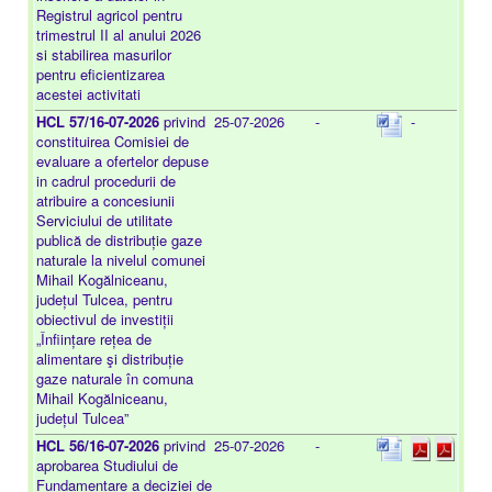
Registrul agricol pentru
trimestrul II al anului 2026
si stabilirea masurilor
pentru eficientizarea
acestei activitati
HCL 57/16-07-2026
privind
25-07-2026
-
-
constituirea Comisiei de
evaluare a ofertelor depuse
in cadrul procedurii de
atribuire a concesiunii
Serviciului de utilitate
publică de distribuție gaze
naturale la nivelul comunei
Mihail Kogălniceanu,
județul Tulcea, pentru
obiectivul de investiții
„Înființare rețea de
alimentare şi distribuție
gaze naturale în comuna
Mihail Kogălniceanu,
județul Tulcea”
HCL 56/16-07-2026
privind
25-07-2026
-
aprobarea Studiului de
Fundamentare a deciziei de