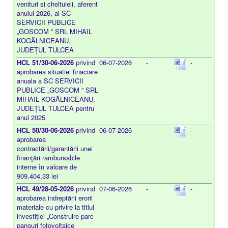
venituri si cheltuieli, aferent
anului 2026, al SC
SERVICII PUBLICE
„GOSCOM ” SRL MIHAIL
KOGĂLNICEANU,
JUDEȚUL TULCEA
HCL 51/30-06-2026
privind
06-07-2026
-
-
aprobarea situatiei finaciare
anuala a SC SERVICII
PUBLICE „GOSCOM ” SRL
MIHAIL KOGĂLNICEANU,
JUDEȚUL TULCEA pentru
anul 2025
HCL 50/30-06-2026
privind
06-07-2026
-
-
aprobarea
contractării/garantării unei
finanţări rambursabile
interne în valoare de
909.404,33 lei
HCL 49/28-05-2026
privind
07-06-2026
-
-
aprobarea indreptării erorii
materiale cu privire la titlul
investiției „Construire parc
panouri fotovoltaice