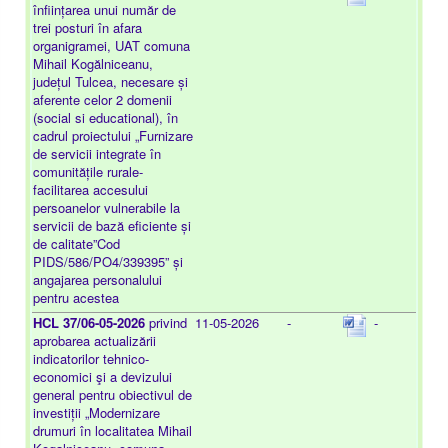
înființarea unui număr de
trei posturi în afara
organigramei, UAT comuna
Mihail Kogălniceanu,
județul Tulcea, necesare și
aferente celor 2 domenii
(social si educational), în
cadrul proiectului „Furnizare
de servicii integrate în
comunitățile rurale-
facilitarea accesului
persoanelor vulnerabile la
servicii de bază eficiente și
de calitate”Cod
PIDS/586/PO4/339395” și
angajarea personalului
pentru acestea
HCL 37/06-05-2026
privind
11-05-2026
-
-
aprobarea actualizării
indicatorilor tehnico-
economici şi a devizului
general pentru obiectivul de
investiții „Modernizare
drumuri în localitatea Mihail