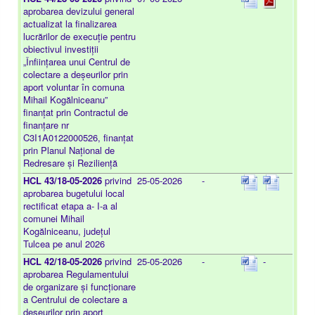
aprobarea devizului general
actualizat la finalizarea
lucrărilor de execuție pentru
obiectivul investiții
„Înființarea unui Centrul de
colectare a deșeurilor prin
aport voluntar în comuna
Mihail Kogălniceanu”
finanțat prin Contractul de
finanțare nr
C3I1A0122000526, finanțat
prin Planul Național de
Redresare și Reziliență
HCL 43/18-05-2026
privind
25-05-2026
-
aprobarea bugetului local
rectificat etapa a- I-a al
comunei Mihail
Kogălniceanu, județul
Tulcea pe anul 2026
HCL 42/18-05-2026
privind
25-05-2026
-
-
aprobarea Regulamentului
de organizare și funcționare
a Centrului de colectare a
deșeurilor prin aport