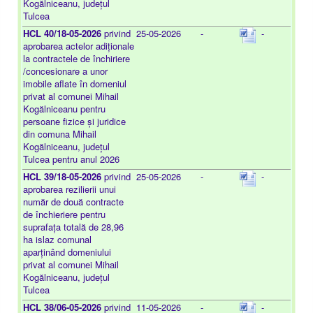
Kogălniceanu, județul
Tulcea
HCL 40/18-05-2026
privind
25-05-2026
-
-
aprobarea actelor adiționale
la contractele de închiriere
/concesionare a unor
imobile aflate în domeniul
privat al comunei Mihail
Kogălniceanu pentru
persoane fizice și juridice
din comuna Mihail
Kogălniceanu, județul
Tulcea pentru anul 2026
HCL 39/18-05-2026
privind
25-05-2026
-
-
aprobarea rezilierii unui
număr de două contracte
de închieriere pentru
suprafața totală de 28,96
ha islaz comunal
aparținând domeniului
privat al comunei Mihail
Kogălniceanu, județul
Tulcea
HCL 38/06-05-2026
privind
11-05-2026
-
-