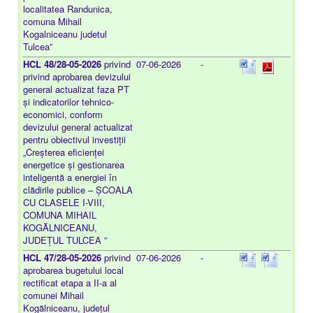
localitatea Randunica,
comuna Mihail
Kogalniceanu judetul
Tulcea”
HCL 48/28-05-2026
privind
07-06-2026
-
privind aprobarea devizului
general actualizat faza PT
și indicatorilor tehnico-
economici, conform
devizului general actualizat
pentru obiectivul investiții
„Creșterea eficienței
energetice și gestionarea
inteligentă a energiei în
clădirile publice – ȘCOALA
CU CLASELE I-VIII,
COMUNA MIHAIL
KOGĂLNICEANU,
JUDEȚUL TULCEA ”
HCL 47/28-05-2026
privind
07-06-2026
-
aprobarea bugetului local
rectificat etapa a II-a al
comunei Mihail
Kogălniceanu, județul