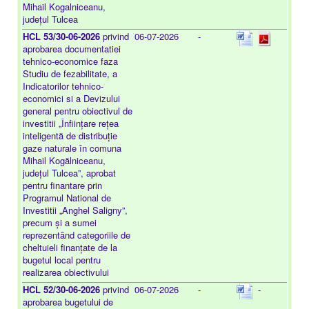
Mihail Kogalniceanu,
județul Tulcea
HCL 53/30-06-2026
privind
06-07-2026
-
aprobarea documentatiei
tehnico-economice faza
Studiu de fezabilitate, a
Indicatorilor tehnico-
economici si a Devizului
general pentru obiectivul de
investitii „Înființare rețea
inteligentă de distribuție
gaze naturale în comuna
Mihail Kogălniceanu,
județul Tulcea”, aprobat
pentru finantare prin
Programul National de
Investitii „Anghel Saligny”,
precum și a sumei
reprezentând categoriile de
cheltuieli finanțate de la
bugetul local pentru
realizarea obiectivului
HCL 52/30-06-2026
privind
06-07-2026
-
-
aprobarea bugetului de