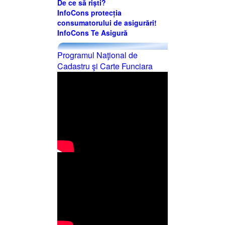
De ce să riști?
InfoCons protecția
consumatorului de asigurări!
InfoCons Te Asigură
Programul Naţional de
Cadastru şi Carte Funciara