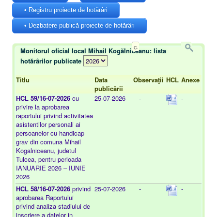
• Registru proiecte de hotărâri
• Dezbatere publică proiecte de hotărâri
Monitorul oficial local Mihail Kogălniceanu: lista
hotărârilor publicate
Titlu
Data
Observaţii
HCL
Anexe
publicării
HCL 59/16-07-2026
cu
25-07-2026
-
-
privire la aprobarea
raportului privind activitatea
asistentilor personali ai
persoanelor cu handicap
grav din comuna Mihail
Kogalniceanu, judetul
Tulcea, pentru perioada
IANUARIE 2026 – IUNIE
2026
HCL 58/16-07-2026
privind
25-07-2026
-
-
aprobarea Raportului
privind analiza stadiului de
inscriere a datelor in