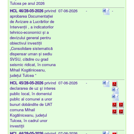
Tulcea pe anul 2026
HCL 46/28-05-2026
privind
07-06-2026
-
-
aprobarea Documentației
de Avizare a Lucrărilor de
Intervenții , a indicatorilor
tehnico-economici și a
devizului general pentru
obiectivul investiții
„Consolidare sistematică
dispensar uman și sediu
SVSU, clădire cu grad
seismic ridicat, în comuna
Mihail Kogălniceanu,
județul Tulcea ”
HCL 45/28-05-2026
privind
07-06-2026
-
declararea de uz şi interes
public local, în domeniul
public al comunei a unor
bunuri dobândite de UAT
comuna Mihail
Kogălniceanu, județul
Tulcea, în cadrul unor
investiţii
HCL 44/28-05-2026
privind
07-06-2026
-