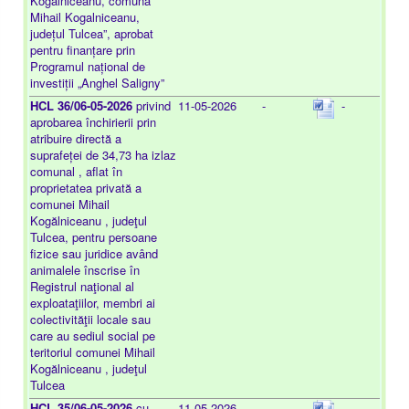
Kogalniceanu, comuna
Mihail Kogalniceanu,
județul Tulcea”, aprobat
pentru finanțare prin
Programul național de
investiții „Anghel Saligny”
HCL 36/06-05-2026
privind
11-05-2026
-
-
aprobarea închirierii prin
atribuire directă a
suprafeței de 34,73 ha izlaz
comunal , aflat în
proprietatea privată a
comunei Mihail
Kogălniceanu , judeţul
Tulcea, pentru persoane
fizice sau juridice având
animalele înscrise în
Registrul naţional al
exploataţiilor, membri ai
colectivităţii locale sau
care au sediul social pe
teritoriul comunei Mihail
Kogălniceanu , judeţul
Tulcea
HCL 35/06-05-2026
cu
11-05-2026
-
-