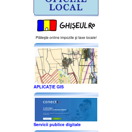
Plăteşte online impozite şi taxe locale!
APLICAŢIE GIS
Servicii publice digitale