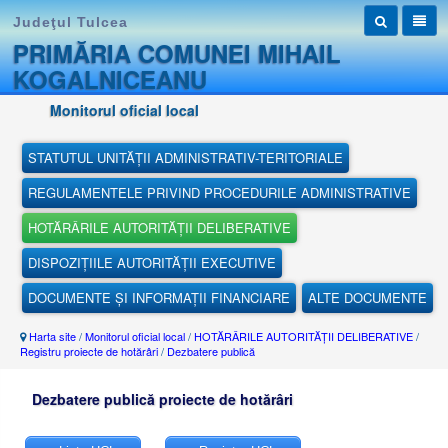
Judeţul Tulcea
PRIMĂRIA COMUNEI MIHAIL
KOGALNICEANU
Monitorul oficial local
STATUTUL UNITĂȚII ADMINISTRATIV-TERITORIALE
REGULAMENTELE PRIVIND PROCEDURILE ADMINISTRATIVE
HOTĂRÂRILE AUTORITĂȚII DELIBERATIVE
DISPOZIȚIILE AUTORITĂȚII EXECUTIVE
DOCUMENTE ȘI INFORMAȚII FINANCIARE
ALTE DOCUMENTE
Harta site
/
Monitorul oficial local
/
HOTĂRÂRILE AUTORITĂȚII DELIBERATIVE
/
Registru proiecte de hotărâri
/
Dezbatere publică
Dezbatere publică proiecte de hotărâri