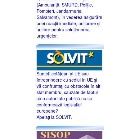
(Ambulanță, SMURD, Poliție,
Pompieri, Jandarmerie,
Salvamont), în vederea asigurării
unei reacții imediate, uniforme și
unitare pentru soluționarea
urgențelor.
Sunteţi cetăţean al UE sau
întreprindere cu sediul în UE şi
vă confruntaţi cu obstacole în alt
stat membru, cauzate de faptul
că o autoritate publică nu se
conformează legislaţiei
europene?
Apelaţi la SOLVIT.